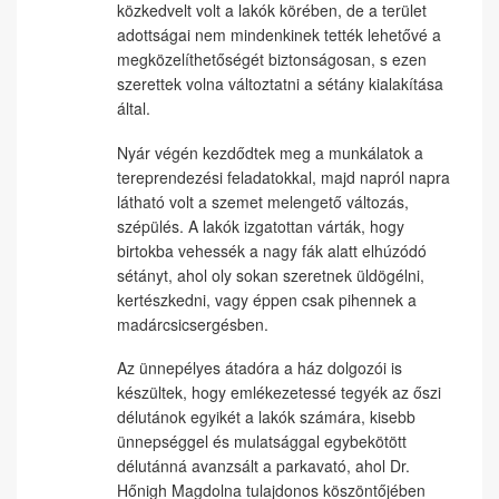
közkedvelt volt a lakók körében, de a terület
adottságai nem mindenkinek tették lehetővé a
megközelíthetőségét biztonságosan, s ezen
szerettek volna változtatni a sétány kialakítása
által.
Nyár végén kezdődtek meg a munkálatok a
tereprendezési feladatokkal, majd napról napra
látható volt a szemet melengető változás,
szépülés. A lakók izgatottan várták, hogy
birtokba vehessék a nagy fák alatt elhúzódó
sétányt, ahol oly sokan szeretnek üldögélni,
kertészkedni, vagy éppen csak pihennek a
madárcsicsergésben.
Az ünnepélyes átadóra a ház dolgozói is
készültek, hogy emlékezetessé tegyék az őszi
délutánok egyikét a lakók számára, kisebb
ünnepséggel és mulatsággal egybekötött
délutánná avanzsált a parkavató, ahol Dr.
Hőnigh Magdolna tulajdonos köszöntőjében