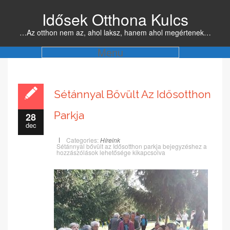
Idősek Otthona Kulcs
…Az otthon nem az, ahol laksz, hanem ahol megértenek…
Menu
Sétánnyal Bővült Az Idősotthon
Parkja
28
dec
Categories:
Híreink
Sétánnyal bővült az Idősotthon parkja bejegyzéshez
a
hozzászólások lehetősége kikapcsolva