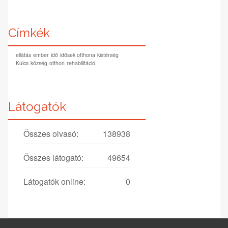
Címkék
ellátás
ember
idő
idősek otthona
kistérség
Kulcs
község
otthon
rehabilitáció
Látogatók
Összes olvasó:
138938
Összes látogató:
49654
Látogatók online:
0