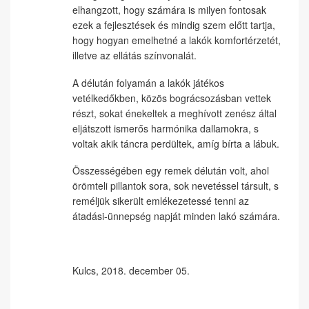
elhangzott, hogy számára is milyen fontosak
ezek a fejlesztések és mindig szem előtt tartja,
hogy hogyan emelhetné a lakók komfortérzetét,
illetve az ellátás színvonalát.
A délután folyamán a lakók játékos
vetélkedőkben, közös bográcsozásban vettek
részt, sokat énekeltek a meghívott zenész által
eljátszott ismerős harmónika dallamokra, s
voltak akik táncra perdültek, amíg bírta a lábuk.
Összességében egy remek délután volt, ahol
örömteli pillantok sora, sok nevetéssel társult, s
reméljük sikerült emlékezetessé tenni az
átadási-ünnepség napját minden lakó számára.
Kulcs, 2018. december 05.